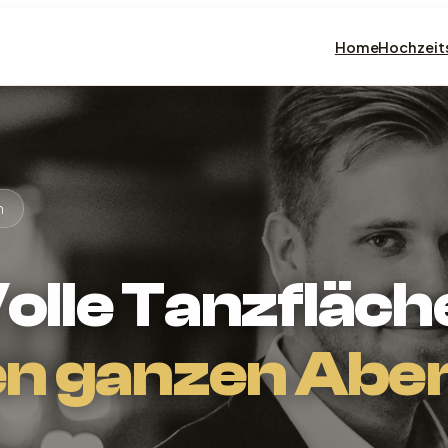
Home
Hochzeit
n
olle Tanzfläch
n ganzen Abe