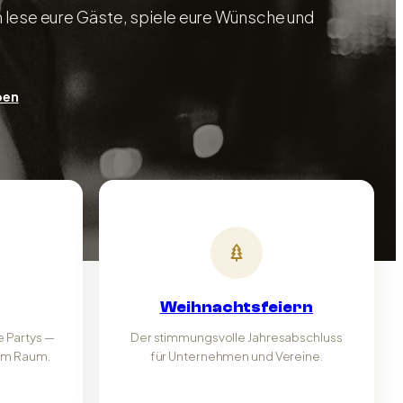
ch lese eure Gäste, spiele eure Wünsche und
ben
Weihnachtsfeiern
 Partys —
Der stimmungsvolle Jahresabschluss
 im Raum.
für Unternehmen und Vereine.