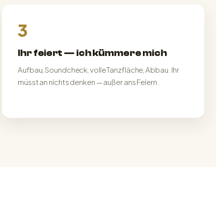
3
Ihr feiert — ich kümmere mich
Aufbau, Soundcheck, volle Tanzfläche, Abbau. Ihr
müsst an nichts denken — außer ans Feiern.