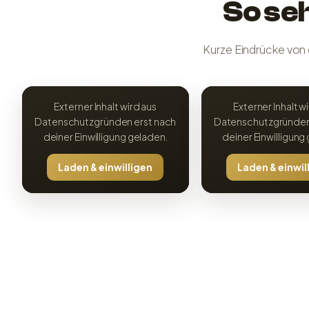
So seh
Kurze Eindrücke von
Externer Inhalt wird aus
Externer Inhalt w
Datenschutzgründen erst nach
Datenschutzgründen
deiner Einwilligung geladen.
deiner Einwilligung
Laden & einwilligen
Laden & einwil