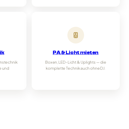
ik
PA & Licht mieten
onstechnik
Boxen, LED-Licht & Uplights — die
e und
komplette Technik auch ohne DJ.