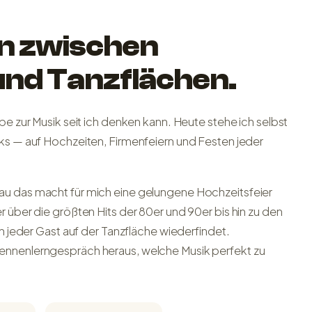
n zwischen
und Tanzflächen.
be zur Musik seit ich denken kann. Heute stehe ich selbst
cks — auf Hochzeiten, Firmenfeiern und Festen jeder
au das macht für mich eine gelungene Hochzeitsfeier
r über die größten Hits der 80er und 90er bis hin zu den
ch jeder Gast auf der Tanzfläche wiederfindet.
ennenlerngespräch heraus, welche Musik perfekt zu