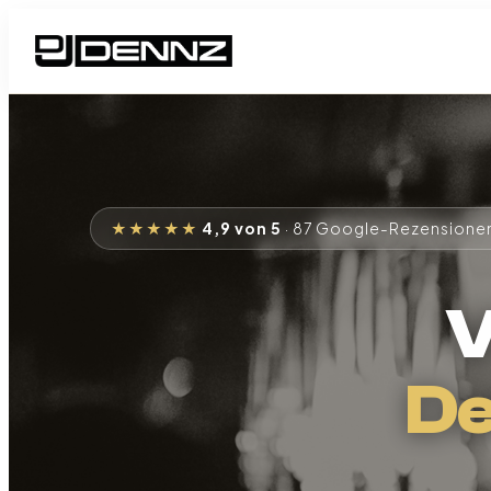
Zum
Inhalt
springen
★★★★★
4,9 von 5
· 87 Google-Rezensione
V
De