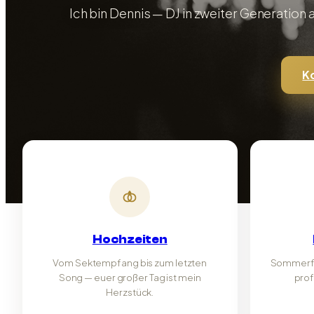
Ich bin Dennis — DJ in zweiter Generation 
K
Hochzeiten
Vom Sektempfang bis zum letzten
Sommerfes
Song — euer großer Tag ist mein
prof
Herzstück.