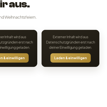
ir aus.
nd Weihnachtsfeiern.
er Inhalt wird aus
Externer Inhalt wird aus
tzgründen erst nach
Datenschutzgründen erst nach
inwilligung geladen.
deiner Einwilligung geladen.
n & einwilligen
Laden & einwilligen