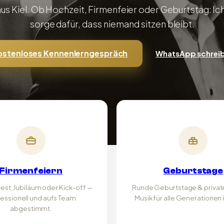
aus Kiel. Ob Hochzeit, Firmenfeier oder Geburtstag: I
sorge dafür, dass niemand sitzen bleibt.
ostenloses Kennenlerngespräch
WhatsApp schrei
Firmenfeiern
Geburtstage
t, Jubiläum oder Kick-off —
Runde Geburtstage & private
essionell und aufs Team
Musik für alle Generationen
abgestimmt.