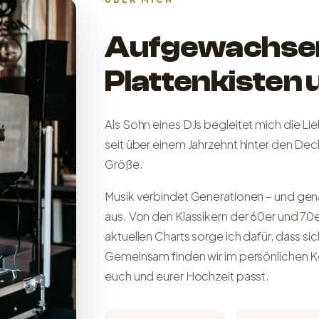
Aufgewachse
Plattenkisten 
Als Sohn eines DJs begleitet mich die Lie
seit über einem Jahrzehnt hinter den De
Größe.
Musik verbindet Generationen – und gen
aus. Von den Klassikern der 60er und 70e
aktuellen Charts sorge ich dafür, dass si
Gemeinsam finden wir im persönlichen K
euch und eurer Hochzeit passt.