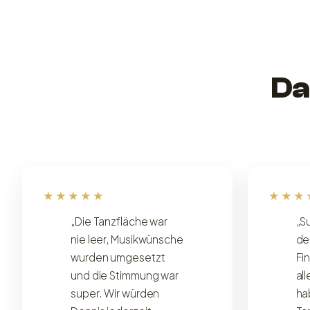
Da
★★★★★
★★★
„Die Tanzfläche war
„S
nie leer, Musikwünsche
de
wurden umgesetzt
Fi
und die Stimmung war
al
super. Wir würden
ha