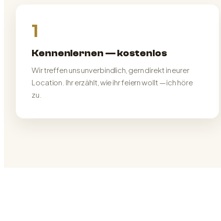
1
Kennenlernen — kostenlos
Wir treffen uns unverbindlich, gern direkt in eurer
Location. Ihr erzählt, wie ihr feiern wollt — ich höre
zu.