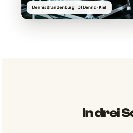
Dennis Brandenburg · DJ Dennz · Kiel
In drei 