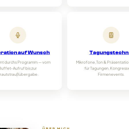
ration auf Wunsch
Tagungstechn
nt durchs Programm — vom
Mikrofone, Ton & Präsentati
Buffet-Aufruf bis zur
für Tagungen, Kongress
rautstraußübergabe.
Firmenevents.
ÜBER MICH