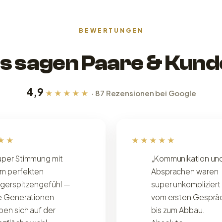
BEWERTUNGEN
s sagen Paare & Kund
4,9
★★★★★
· 87 Rezensionen bei Google
★★
★★★★★
uper Stimmung mit
„Kommunikation un
m perfekten
Absprachen waren
ngerspitzengefühl —
super unkompliziert
le Generationen
vom ersten Gesprä
ben sich auf der
bis zum Abbau.