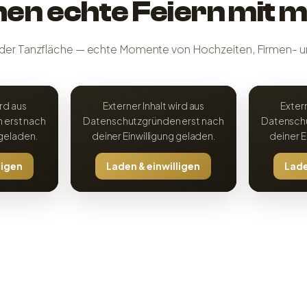
en echte Feiern mit m
 der Tanzfläche — echte Momente von Hochzeiten, Firmen- u
ird aus
Externer Inhalt wird aus
Extern
 erst nach
Datenschutzgründen erst nach
Datenschu
 geladen.
deiner Einwilligung geladen.
deiner E
ligen
Laden & einwilligen
Lade